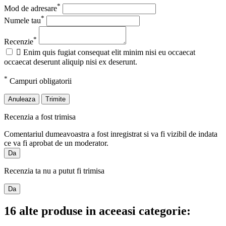
*
Mod de adresare
*
Numele tau
*
Recenzie

Enim quis fugiat consequat elit minim nisi eu occaecat
occaecat deserunt aliquip nisi ex deserunt.
*
Campuri obligatorii
Anuleaza
Trimite
Recenzia a fost trimisa
Comentariul dumeavoastra a fost inregistrat si va fi vizibil de indata
ce va fi aprobat de un moderator.
Da
Recenzia ta nu a putut fi trimisa
Da
16 alte produse in aceeasi categorie: