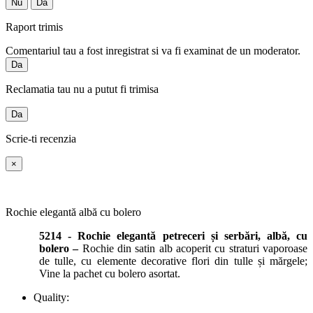
Nu
Da
Raport trimis
Comentariul tau a fost inregistrat si va fi examinat de un moderator.
Da
Reclamatia tau nu a putut fi trimisa
Da
Scrie-ti recenzia
×
Rochie elegantă albă cu bolero
5214 - Rochie elegantă petreceri și serbări, albă, cu
bolero
–
Rochie din satin alb acoperit cu straturi vaporoase
de tulle, cu elemente decorative flori din tulle și mărgele;
Vine la pachet cu bolero asortat.
Quality: