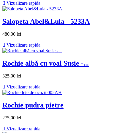

Vizualizare rapida
Salopeta Abel&Lula - 5233A
480,00 lei

Vizualizare rapida
Rochie albă cu voal Susie -...
325,00 lei

Vizualizare rapida
Rochie pudra pietre
275,00 lei

Vizualizare rapida