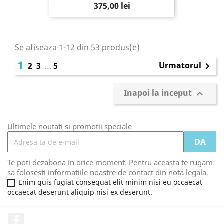
375,00 lei
Se afiseaza 1-12 din 53 produs(e)
1
Urmatorul
2
3
…
5

Inapoi la inceput

Ultimele noutati si promotii speciale
Te poti dezabona in orice moment. Pentru aceasta te rugam
sa folosesti informatiile noastre de contact din nota legala.
Enim quis fugiat consequat elit minim nisi eu occaecat
occaecat deserunt aliquip nisi ex deserunt.
Facebook