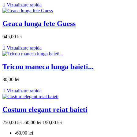

Vizualizare rapida
Geaca lunga fete Guess
645,00 lei

Vizualizare rapida
Tricou maneca lunga baieti...
80,00 lei

Vizualizare rapida
Costum elegant reiat baieti
250,00 lei
-60,00 lei
190,00 lei
-60,00 lei