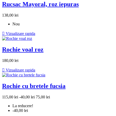
Rucsac Mayoral, roz iepuras
138,00 lei
Nou

Vizualizare rapida
Rochie voal roz
180,00 lei

Vizualizare rapida
Rochie cu bretele fucsia
115,00 lei
-40,00 lei
75,00 lei
La reducere!
-40,00 lei