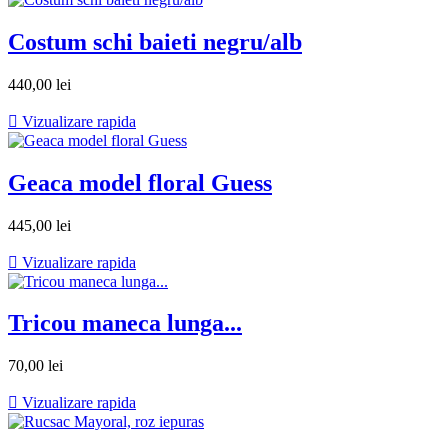
Costum schi baieti negru/alb
440,00 lei

Vizualizare rapida
Geaca model floral Guess
445,00 lei

Vizualizare rapida
Tricou maneca lunga...
70,00 lei

Vizualizare rapida