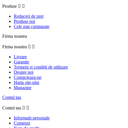
Produse


Reduceri de pret
Produse noi
Cele mai cumparate
Firma noastra
Firma noastra


Livrare
Garantie
Termeni și condiții de utilizare
Despre noi
Contacteaza-ne
Harta site-ului
Magazine
Contul tau
Contul tau


Informatii personale
Comenzi