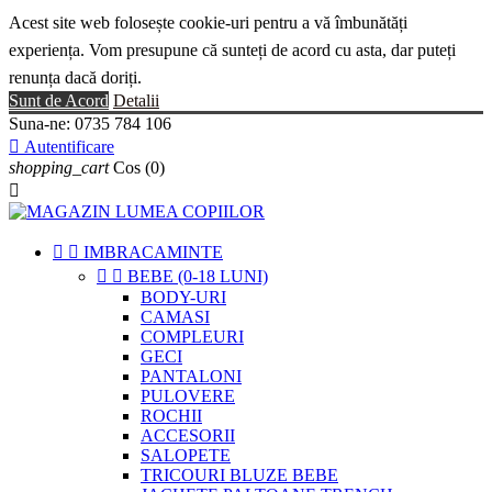
Acest site web folosește cookie-uri pentru a vă îmbunătăți
experiența. Vom presupune că sunteți de acord cu asta, dar puteți
renunța dacă doriți.
Sunt de Acord
Detalii
Suna-ne:
0735 784 106

Autentificare
shopping_cart
Cos
(0)



IMBRACAMINTE


BEBE (0-18 LUNI)
BODY-URI
CAMASI
COMPLEURI
GECI
PANTALONI
PULOVERE
ROCHII
ACCESORII
SALOPETE
TRICOURI BLUZE BEBE