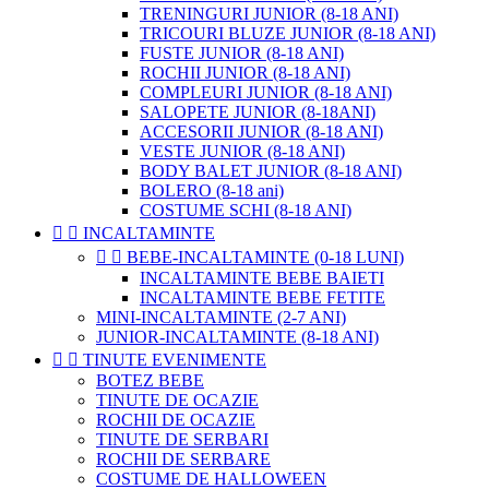
TRENINGURI JUNIOR (8-18 ANI)
TRICOURI BLUZE JUNIOR (8-18 ANI)
FUSTE JUNIOR (8-18 ANI)
ROCHII JUNIOR (8-18 ANI)
COMPLEURI JUNIOR (8-18 ANI)
SALOPETE JUNIOR (8-18ANI)
ACCESORII JUNIOR (8-18 ANI)
VESTE JUNIOR (8-18 ANI)
BODY BALET JUNIOR (8-18 ANI)
BOLERO (8-18 ani)
COSTUME SCHI (8-18 ANI)


INCALTAMINTE


BEBE-INCALTAMINTE (0-18 LUNI)
INCALTAMINTE BEBE BAIETI
INCALTAMINTE BEBE FETITE
MINI-INCALTAMINTE (2-7 ANI)
JUNIOR-INCALTAMINTE (8-18 ANI)


TINUTE EVENIMENTE
BOTEZ BEBE
TINUTE DE OCAZIE
ROCHII DE OCAZIE
TINUTE DE SERBARI
ROCHII DE SERBARE
COSTUME DE HALLOWEEN