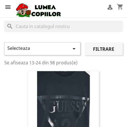
shopping_cart


search
Selecteaza

FILTRARE
Se afiseaza 13-24 din 98 produs(e)