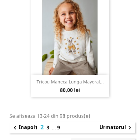
Tricou Maneca Lunga Mayoral...
80,00 lei
Se afiseaza 13-24 din 98 produs(e)
2
Inapoi
Urmatorul

1
3
…
9
